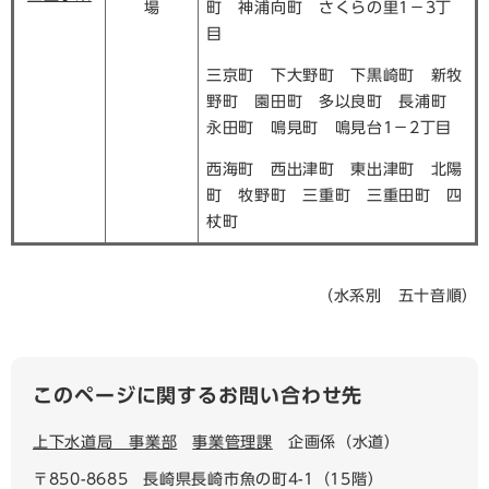
場
町 神浦向町 さくらの里1－3丁
目
三京町 下大野町 下黒崎町 新牧
野町 園田町 多以良町 長浦町
永田町 鳴見町 鳴見台1－2丁目
西海町 西出津町 東出津町 北陽
町 牧野町 三重町 三重田町 四
杖町
（水系別 五十音順）
このページに関するお問い合わせ先
上下水道局 事業部
事業管理課
企画係（水道）
〒850-8685
長崎県長崎市魚の町4-1（15階）