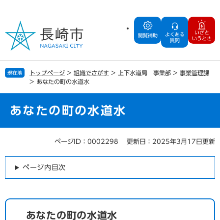
ペ
メ
ー
ニ
ジ
ュ
いざと
よくある
の
ー
閲覧補助
いうとき
質問
先
を
頭
飛
で
ば
トップページ
>
組織でさがす
>
上下水道局 事業部
>
事業管理課
現在地
す
し
>
あなたの町の水道水
。
て
本
文
あなたの町の水道水
へ
ページID：0002298
更新日：2025年3月17日更新
本
文
ページ内目次
あなたの町の水道水