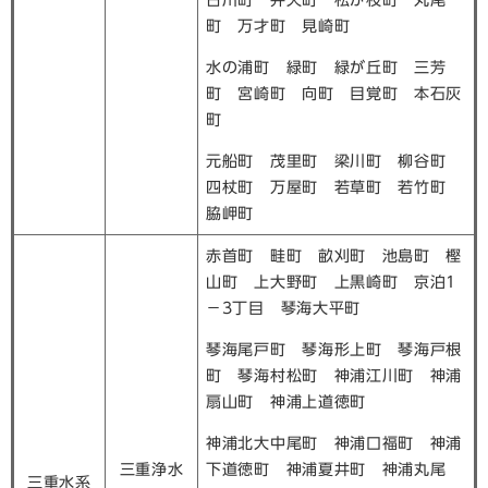
古川町 弁天町 松が枝町 丸尾
町 万才町 見崎町
水の浦町 緑町 緑が丘町 三芳
町 宮崎町 向町 目覚町 本石灰
町
元船町 茂里町 梁川町 柳谷町
四杖町 万屋町 若草町 若竹町
脇岬町
赤首町 畦町 畝刈町 池島町 樫
山町 上大野町 上黒崎町 京泊1
－3丁目 琴海大平町
琴海尾戸町 琴海形上町 琴海戸根
町 琴海村松町 神浦江川町 神浦
扇山町 神浦上道徳町
神浦北大中尾町 神浦口福町 神浦
三重浄水
下道徳町 神浦夏井町 神浦丸尾
三重水系