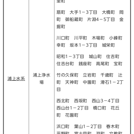
里町
扇町 大手1－3丁目 大橋町 岡
町 御船蔵町 片淵4－5丁目 金
掘町
川口町 川平町 木場町 小峰町
幸町 坂本1－3丁目 城栄町
昭和1－3丁目 城山町 住吉町
住吉台町 銭座町 高尾町 宝町
浦上浄水
竹の久保町 立岩町 千歳町 辻
浦上水系
場
町 天神町 中園町 滑石1－2丁
目
西北町 西坂町 西山3－4丁目
西山台1－2丁目 橋口町 花丘
町 花園町
浜口町 葉山1－2丁目 春木町
平野町 富士見町 淵町 文教町