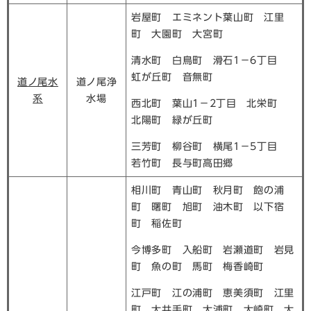
岩屋町 エミネント葉山町 江里
町 大園町 大宮町
清水町 白鳥町 滑石1－6丁目
虹が丘町 音無町
道ノ尾水
道ノ尾浄
系
水場
西北町 葉山1－2丁目 北栄町
北陽町 緑が丘町
三芳町 柳谷町 横尾1－5丁目
若竹町 長与町高田郷
相川町 青山町 秋月町 飽の浦
町 曙町 旭町 油木町 以下宿
町 稲佐町
今博多町 入船町 岩瀬道町 岩見
町 魚の町 馬町 梅香崎町
江戸町 江の浦町 恵美須町 江里
町 大井手町 大浦町 大崎町 大