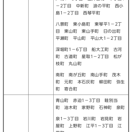
－2丁目 中新町 浪の平町 西小
島1－2丁目 西琴平町
八景町 東小島町 東琴平1－2丁
目 東山町 東山手町 日の出町
平瀬町 平山町 平山大1－2丁目
深堀町1－6丁目 船大工町 古河
町 古道町 星取1－2丁目 松が
枝町 丸山町
南町 南が丘町 南山手町 茂木
町 元町 本石灰町 柳田町 弥生
町 寄合町
青山町 赤迫1－3丁目 畦別当
町 油木町 家野町 石神町 泉町
泉1－3丁目 岩川町 岩見町 岩
屋町 上野町 江平1－3丁目 江