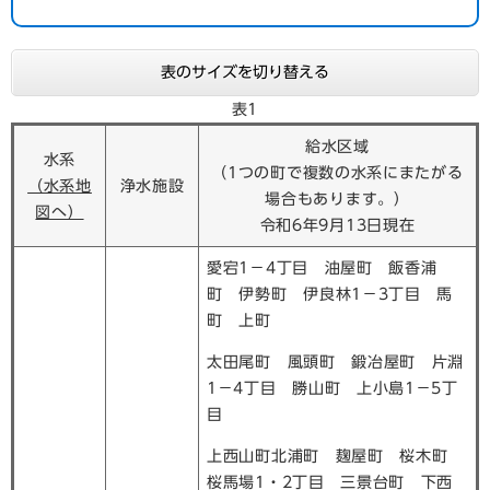
表のサイズを切り替える
表1
給水区域
水系
（1つの町で複数の水系にまたがる
（水系地
浄水施設
場合もあります。）
図へ）
令和6年9月13日現在
愛宕1－4丁目 油屋町 飯香浦
町 伊勢町 伊良林1－3丁目 馬
町 上町
太田尾町 風頭町 鍛冶屋町 片淵
1－4丁目 勝山町 上小島1－5丁
目
上西山町北浦町 麹屋町 桜木町
桜馬場1・2丁目 三景台町 下西