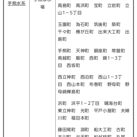
手熊水系
高島町 高浜町 宝町 立岩町 立
場
山1－5丁目
玉園町 為石町 筑後町 築町
千々町 椿が丘町 出来大工町 出
島町
手熊町 天神町 銅座町 常盤町
南越町 賑町 西町 錦1－3丁
目 西坂町
西立神町 西泊町 西山1－3丁
目 西山本町 布巻町 野母町 野
母崎樺島町
浜町 浜平1－2丁目 晴海台町
東立神町 光町 平戸小屋町 夫婦
川町 福田本町
藤田尾町 淵町 船大工町 古町