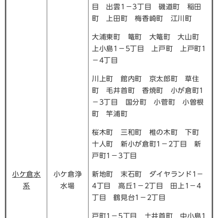
目 出雲1－3丁目 磯道町 稲田
町 上田町 梅香崎町 江川町
大浦東町 篭町 大篭町 大山町
上小島1－5丁目 上戸町 上戸町1
－4丁目
川上町 館内町 京太郎町 草住
町 毛井首町 香焼町 小が倉町1
－3丁目 国分町 小菅町 小曽根
町 竿浦町
桜木町 三和町 椎の木町 下町
十人町 新小が倉町1－2丁目 新
戸町1－3丁目
小ケ倉水
小ケ倉浄
新地町 末石町 ダイヤランド1－
系
水場
4丁目 高丘1－2丁目 田上1－4
丁目 鶴見台1－2丁目
戸町1－5丁目 土井首町 中小島1