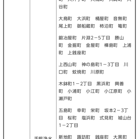
谷町
大鳥町 大浜町 桶屋町 音無町
尾上町 御船蔵町 柿泊町 篭町
鍛冶屋町 片淵2－5丁目 勝山
町 金掘町 金屋町 樺島町 上浦
町 上銭座町
上西山町 神の島町1－3丁目 川
口町 蚊焼町 川原町
木鉢町1－2丁目 黒浜町 興善
町 小浦町 小江町 小江原町 小
瀬戸町
五島町 幸町 栄町 坂本2－3丁
目 桜町 塩浜町 式見町 城山台
1－2丁目
新地町 諏訪町 銭座町 大黒町
手熊浄水