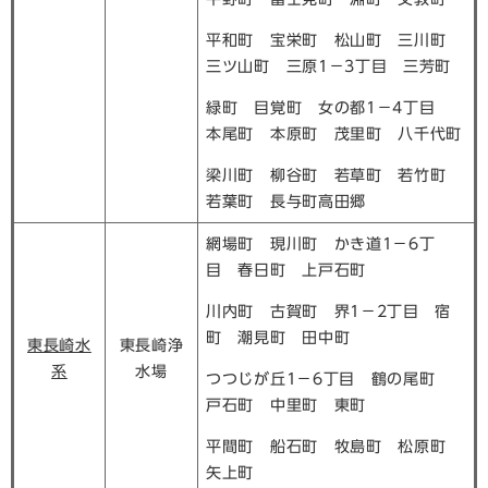
平和町 宝栄町 松山町 三川町
三ツ山町 三原1－3丁目 三芳町
緑町 目覚町 女の都1－4丁目
本尾町 本原町 茂里町 八千代町
梁川町 柳谷町 若草町 若竹町
若葉町 長与町高田郷
網場町 現川町 かき道1－6丁
目 春日町 上戸石町
川内町 古賀町 界1－2丁目 宿
町 潮見町 田中町
東長崎水
東長崎浄
系
水場
つつじが丘1－6丁目 鶴の尾町
戸石町 中里町 東町
平間町 船石町 牧島町 松原町
矢上町