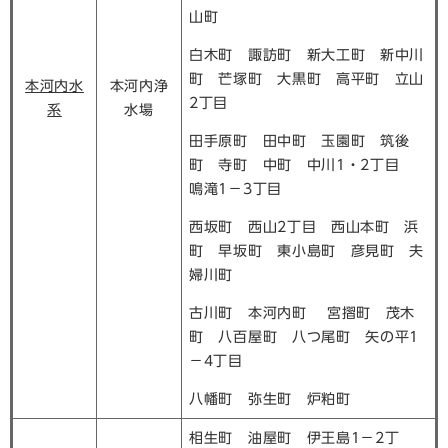
山町
白木町 諏訪町 新大工町 新中川
町 芒塚町 大黒町 高平町 立山
本河内水
本河内浄
2丁目
系
水場
田手原町 田中町 玉園町 筑後
町 寺町 中町 中川1・2丁目
鳴滝1－3丁目
西坂町 西山2丁目 西山本町 浜
町 早坂町 東小島町 彦見町 夫
婦川町
古川町 本河内町 宮摺町 茂木
町 八百屋町 八つ尾町 矢の平1
－4丁目
八幡町 弥生町 炉粕町
相生町 油屋町 伊王島1－2丁