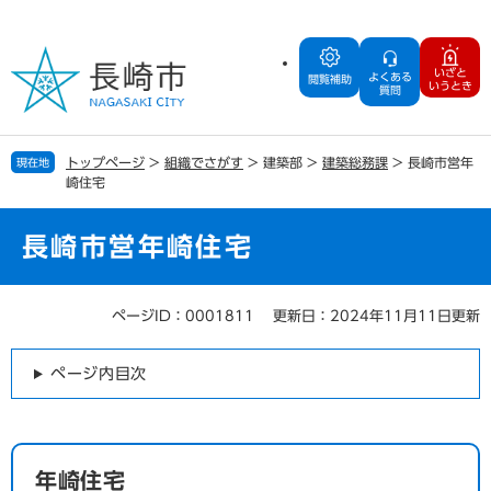
ペ
メ
ー
ニ
ジ
ュ
いざと
よくある
の
ー
閲覧補助
いうとき
質問
先
を
頭
飛
で
ば
トップページ
>
組織でさがす
>
建築部
>
建築総務課
>
長崎市営年
現在地
す
し
崎住宅
。
て
本
文
長崎市営年崎住宅
へ
ページID：0001811
更新日：2024年11月11日更新
本
文
ページ内目次
年崎住宅