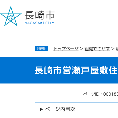
ペ
メ
ー
ニ
ジ
ュ
の
ー
先
を
頭
飛
で
ば
す
し
トップページ
>
組織でさがす
>
現在地
。
て
本
文
長崎市営瀬戸屋敷
へ
ページID：00018
本
文
ページ内目次