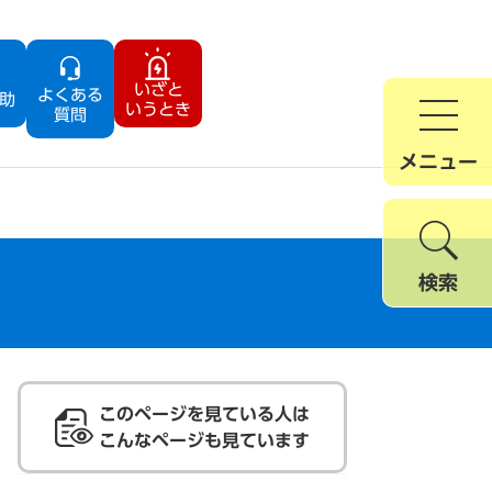
いざと
よくある
助
いうとき
質問
メニュー
）
検索
このページを見ている人は
こんなページも見ています