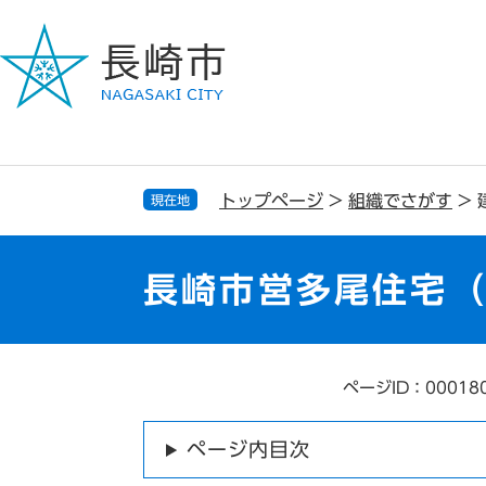
ペ
メ
ー
ニ
ジ
ュ
の
ー
先
を
頭
飛
で
ば
す
し
トップページ
>
組織でさがす
>
現在地
。
て
本
文
長崎市営多尾住宅
へ
ページID：00018
本
文
ページ内目次