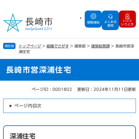
ペ
メ
ー
ニ
ジ
ュ
いざと
よくある
の
ー
閲覧補助
いうとき
質問
先
を
頭
飛
で
ば
トップページ
>
組織でさがす
>
建築部
>
建築総務課
>
長崎市営深
現在地
す
し
浦住宅
。
て
本
文
長崎市営深浦住宅
へ
ページID：0001802
更新日：2024年11月11日更新
本
文
ページ内目次
深浦住宅