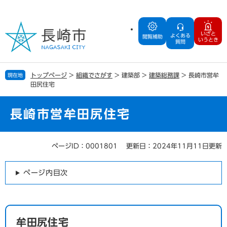
ペ
メ
ー
ニ
ジ
ュ
いざと
よくある
の
ー
閲覧補助
いうとき
質問
先
を
頭
飛
で
ば
トップページ
>
組織でさがす
>
建築部
>
建築総務課
>
長崎市営牟
現在地
す
し
田尻住宅
。
て
本
文
長崎市営牟田尻住宅
へ
ページID：0001801
更新日：2024年11月11日更新
本
文
ページ内目次
牟田尻住宅