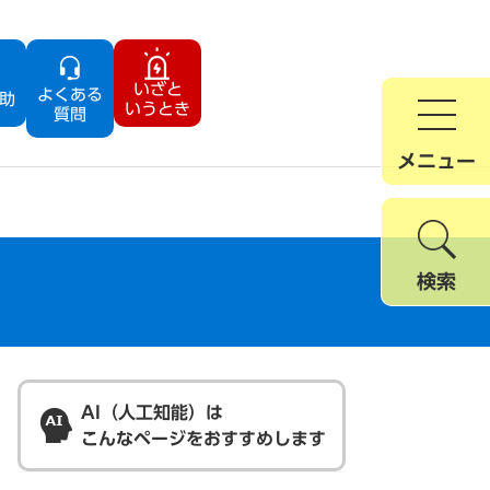
いざと
よくある
助
いうとき
質問
メニュー
検索
AI（人工知能）は
こんなページをおすすめします