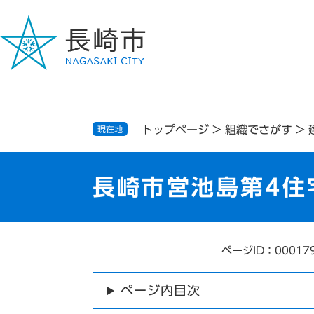
ペ
メ
ー
ニ
ジ
ュ
の
ー
先
を
頭
飛
で
ば
す
し
トップページ
>
組織でさがす
>
現在地
。
て
本
文
長崎市営池島第4住
へ
ページID：00017
本
文
ページ内目次