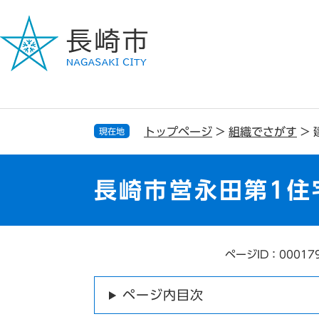
ペ
メ
ー
ニ
ジ
ュ
の
ー
先
を
頭
飛
で
ば
す
し
トップページ
>
組織でさがす
>
現在地
。
て
本
文
長崎市営永田第1住
へ
ページID：00017
本
文
ページ内目次