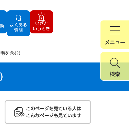
いざと
よくある
助
いうとき
質問
メニュー
住宅を含む）
検索
）
このページを見ている人は
こんなページも見ています