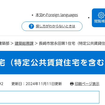
本文へ
Foreign languages
閲覧補
探し方がわからないときは
建築部
>
建築総務課
>
長崎市営永田第1住宅（特定公共賃貸
宅（特定公共賃貸住宅を含む
92
更新日：2024年11月11日更新
印刷ページ表示