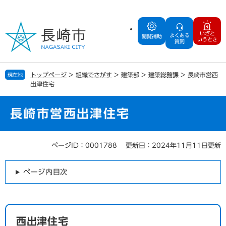
ペ
メ
ー
ニ
ジ
ュ
いざと
よくある
の
ー
閲覧補助
いうとき
質問
先
を
頭
飛
で
ば
トップページ
>
組織でさがす
>
建築部
>
建築総務課
>
長崎市営西
現在地
す
し
出津住宅
。
て
本
文
長崎市営西出津住宅
へ
ページID：0001788
更新日：2024年11月11日更新
本
文
ページ内目次
西出津住宅