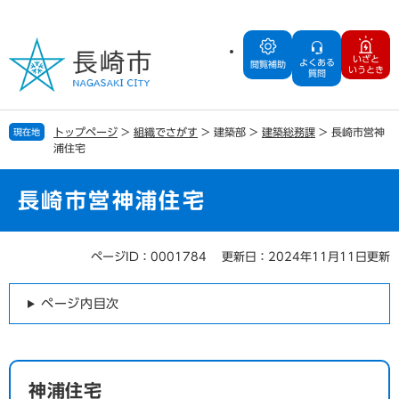
ペ
メ
ー
ニ
ジ
ュ
いざと
よくある
の
ー
閲覧補助
いうとき
質問
先
を
頭
飛
で
ば
トップページ
>
組織でさがす
>
建築部
>
建築総務課
>
長崎市営神
現在地
す
し
浦住宅
。
て
本
文
長崎市営神浦住宅
へ
ページID：0001784
更新日：2024年11月11日更新
本
文
ページ内目次
神浦住宅