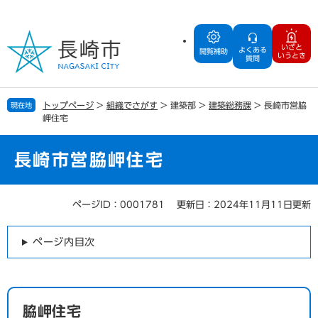
ペ
メ
ー
ニ
ジ
ュ
いざと
よくある
の
ー
閲覧補助
いうとき
質問
先
を
頭
飛
で
ば
トップページ
>
組織でさがす
>
建築部
>
建築総務課
>
長崎市営脇
現在地
す
し
岬住宅
。
て
本
文
長崎市営脇岬住宅
へ
ページID：0001781
更新日：2024年11月11日更新
本
文
ページ内目次
脇岬住宅