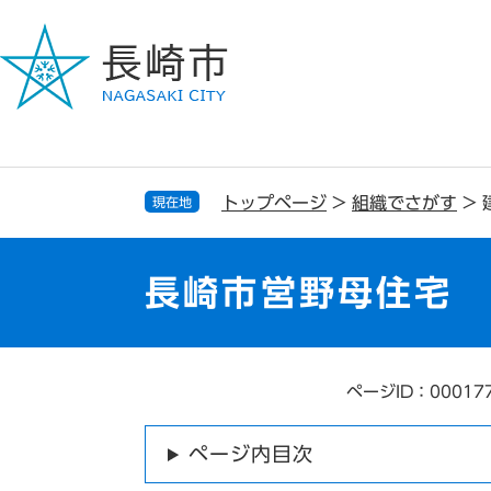
ペ
メ
ー
ニ
ジ
ュ
の
ー
先
を
頭
飛
で
ば
す
し
トップページ
>
組織でさがす
>
現在地
。
て
本
文
長崎市営野母住宅
へ
ページID：00017
本
文
ページ内目次