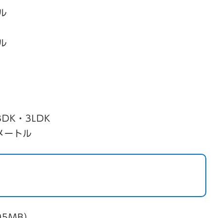
ル
ル
ル
DK・3LDK
方メートル
05MB）