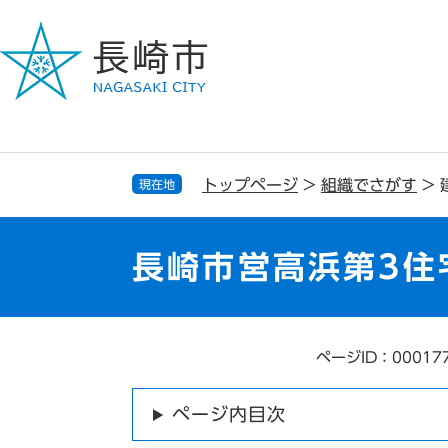
ペ
メ
ー
ニ
ジ
ュ
の
ー
先
を
頭
飛
で
ば
す
し
トップページ
>
組織でさがす
>
現在地
。
て
本
文
長崎市営高浜第3住
へ
ページID：00017
本
文
ページ内目次