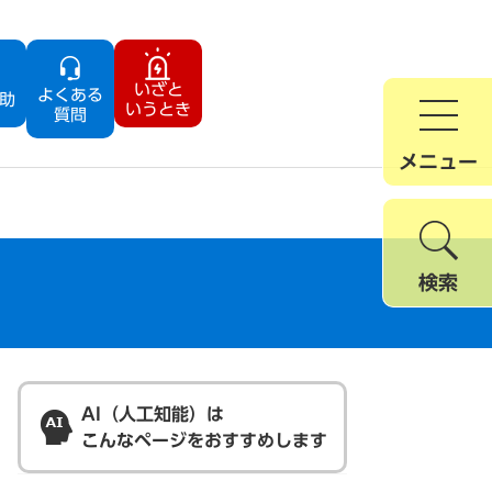
いざと
よくある
助
いうとき
質問
メニュー
検索
AI（人工知能）は
こんなページをおすすめします