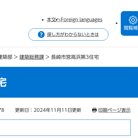
本文へ
Foreign languages
閲覧補
探し方がわからないときは
建築部
>
建築総務課
>
長崎市営高浜第3住宅
宅
78
更新日：2024年11月11日更新
印刷ページ表示