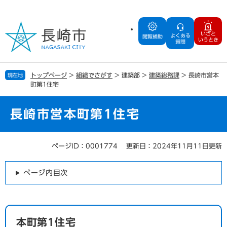
ペ
メ
ー
ニ
ジ
ュ
いざと
よくある
の
ー
閲覧補助
いうとき
質問
先
を
頭
飛
で
ば
トップページ
>
組織でさがす
>
建築部
>
建築総務課
>
長崎市営本
現在地
す
し
町第1住宅
。
て
本
文
長崎市営本町第1住宅
へ
ページID：0001774
更新日：2024年11月11日更新
本
文
ページ内目次
本町第1住宅