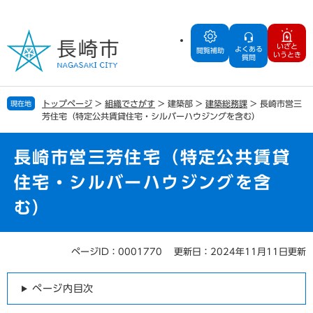
ペ
メ
ー
ニ
ジ
ュ
いざと
よくある
の
ー
閲覧補助
いうとき
質問
先
を
頭
飛
で
ば
トップページ
>
組織でさがす
>
建築部
>
建築総務課
>
長崎市営三
現在地
す
し
芳住宅（特定公共賃貸住宅・シルバーハウジングを含む）
。
て
本
文
長崎市営三芳住宅（特定公共賃貸
へ
住宅・シルバーハウジングを含
む）
ページID：0001770
更新日：2024年11月11日更新
本
文
ページ内目次