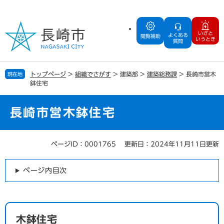
ペ
メ
ー
ニ
ジ
ュ
いざと
よくある
の
ー
閲覧補助
いうとき
質問
先
を
頭
飛
で
ば
トップページ
>
組織でさがす
>
建築部
>
建築総務課
>
長崎市営木
現在地
す
し
鉢住宅
。
て
本
文
長崎市営木鉢住宅
へ
ページID：0001765
更新日：2024年11月11日更新
本
文
ページ内目次
木鉢住宅