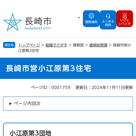
ペ
メ
ー
ニ
ジ
ュ
いざと
よくある
の
ー
閲覧補助
いうとき
質問
先
を
頭
飛
で
ば
トップページ
>
組織でさがす
>
建築部
>
建築総務課
>
長崎市営小
現在地
す
し
江原第3住宅
。
て
本
文
長崎市営小江原第3住宅
へ
ページID：0001759
更新日：2024年11月11日更新
本
文
ページ内目次
小江原第3団地