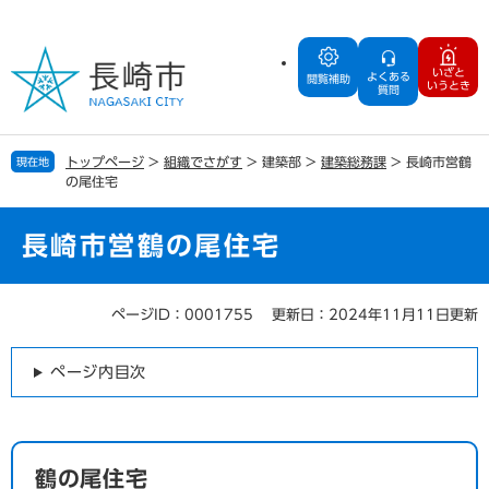
ペ
メ
ー
ニ
ジ
ュ
いざと
よくある
の
ー
閲覧補助
いうとき
質問
先
を
頭
飛
で
ば
トップページ
>
組織でさがす
>
建築部
>
建築総務課
>
長崎市営鶴
現在地
す
し
の尾住宅
。
て
本
文
長崎市営鶴の尾住宅
へ
ページID：0001755
更新日：2024年11月11日更新
本
文
ページ内目次
鶴の尾住宅