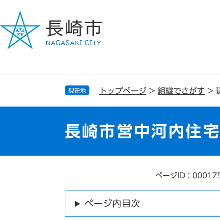
ペ
メ
ー
ニ
ジ
ュ
の
ー
先
を
頭
飛
で
ば
す
し
トップページ
>
組織でさがす
>
現在地
。
て
本
文
長崎市営中河内住
へ
ページID：00017
本
文
ページ内目次