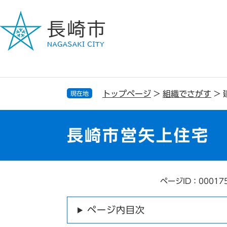
ペ
メ
ー
ニ
ジ
ュ
の
ー
先
を
頭
飛
で
ば
す
し
トップページ
>
組織でさがす
>
現在地
。
て
本
文
長崎市営矢上住宅
へ
ページID：00017
本
文
ページ内目次