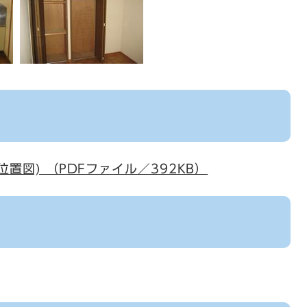
(位置図) （PDFファイル／392KB）