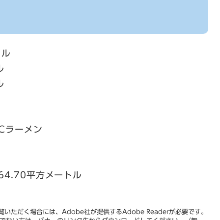
トル
ル
ル
RCラーメン
64.70平方メートル
いただく場合には、Adobe社が提供するAdobe Readerが必要です。