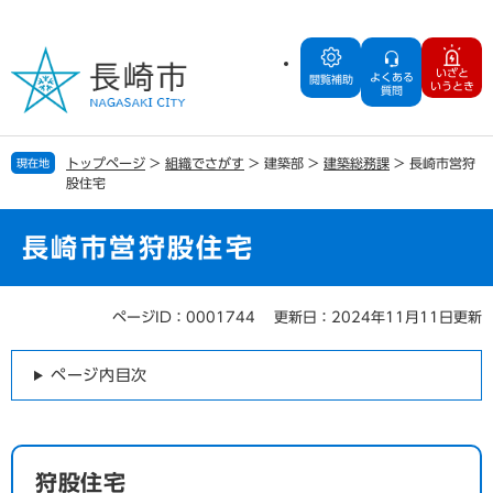
ペ
メ
ー
ニ
ジ
ュ
いざと
よくある
の
ー
閲覧補助
いうとき
質問
先
を
頭
飛
で
ば
トップページ
>
組織でさがす
>
建築部
>
建築総務課
>
長崎市営狩
現在地
す
し
股住宅
。
て
本
文
長崎市営狩股住宅
へ
ページID：0001744
更新日：2024年11月11日更新
本
文
ページ内目次
狩股住宅