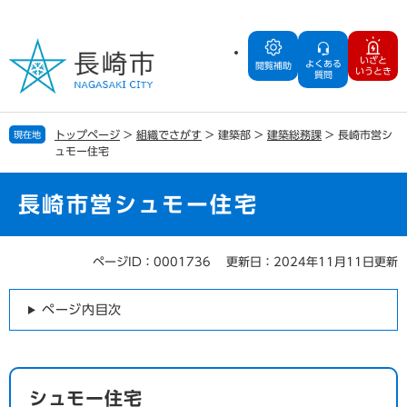
ペ
メ
ー
ニ
ジ
ュ
いざと
よくある
の
ー
閲覧補助
いうとき
質問
先
を
頭
飛
で
ば
トップページ
>
組織でさがす
>
建築部
>
建築総務課
>
長崎市営シ
現在地
す
し
ュモー住宅
。
て
本
文
長崎市営シュモー住宅
へ
ページID：0001736
更新日：2024年11月11日更新
本
文
ページ内目次
シュモー住宅