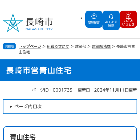
ペ
メ
ー
ニ
ジ
ュ
いざと
よくある
の
ー
閲覧補助
いうとき
質問
先
を
頭
飛
で
ば
トップページ
>
組織でさがす
>
建築部
>
建築総務課
>
長崎市営青
現在地
す
し
山住宅
。
て
本
文
長崎市営青山住宅
へ
ページID：0001735
更新日：2024年11月11日更新
本
文
ページ内目次
青山住宅