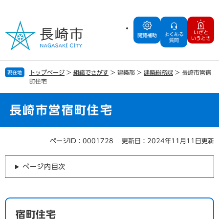
ペ
メ
ー
ニ
ジ
ュ
いざと
よくある
の
ー
閲覧補助
いうとき
質問
先
を
頭
飛
で
ば
トップページ
>
組織でさがす
>
建築部
>
建築総務課
>
長崎市営宿
現在地
す
し
町住宅
。
て
本
文
長崎市営宿町住宅
へ
ページID：0001728
更新日：2024年11月11日更新
本
文
ページ内目次
宿町住宅