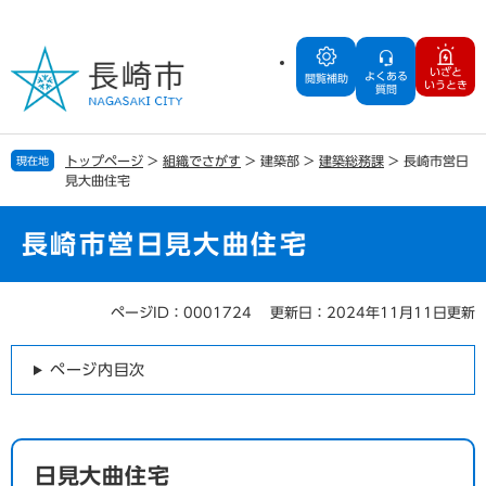
ペ
メ
ー
ニ
ジ
ュ
いざと
よくある
の
ー
閲覧補助
いうとき
質問
先
を
頭
飛
で
ば
トップページ
>
組織でさがす
>
建築部
>
建築総務課
>
長崎市営日
現在地
す
し
見大曲住宅
。
て
本
文
長崎市営日見大曲住宅
へ
ページID：0001724
更新日：2024年11月11日更新
本
文
ページ内目次
日見大曲住宅