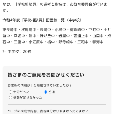
なお、「学校相談員」の選考と指名は、市教育委員会が行いま
す。
令和4年度「学校相談員」配置校一覧（中学校）
東長崎中・桜馬場中・長崎中・小島中・梅香崎中・戸町中・土井
首中・深堀中・淵中・緑が丘中・岩屋中・西浦上中・山里中・滑
石中・三重中・小江原中・橘中・野母崎中・三和中・琴海中
計 中学校：20校
皆さまのご意見をお聞かせください
お求めの情報が十分掲載されていましたか？
十分だった
普通
情報が足りなかった
ページの構成や内容、表現は分かりやすかったですか？