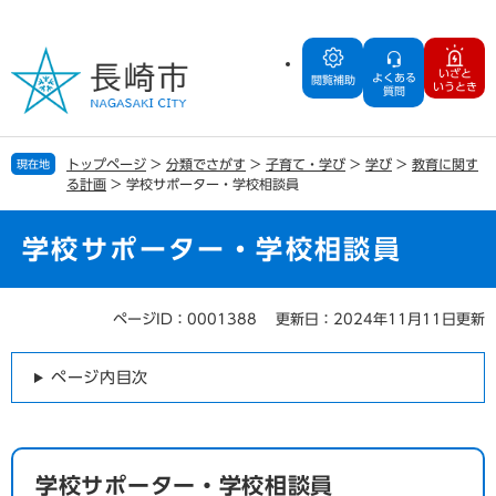
ペ
メ
ー
ニ
ジ
ュ
いざと
よくある
の
ー
閲覧補助
いうとき
質問
先
を
頭
飛
で
ば
トップページ
>
分類でさがす
>
子育て・学び
>
学び
>
教育に関す
現在地
す
し
る計画
>
学校サポーター・学校相談員
。
て
本
文
学校サポーター・学校相談員
へ
ページID：0001388
更新日：2024年11月11日更新
本
文
ページ内目次
学校サポーター・学校相談員