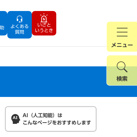
いざと
よくある
助
いうとき
質問
メニュー
検索
AI（人工知能）は
こんなページをおすすめします