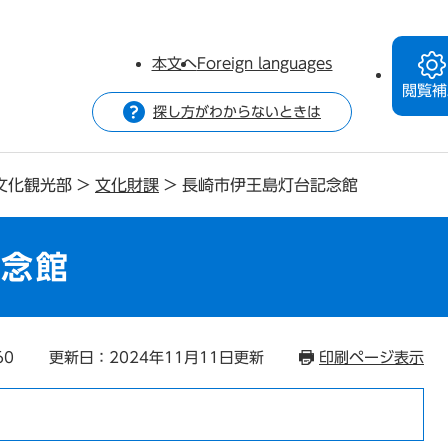
本文へ
Foreign languages
閲覧補
探し方がわからないときは
文化観光部
>
文化財課
>
長崎市伊王島灯台記念館
記念館
60
更新日：2024年11月11日更新
印刷ページ表示