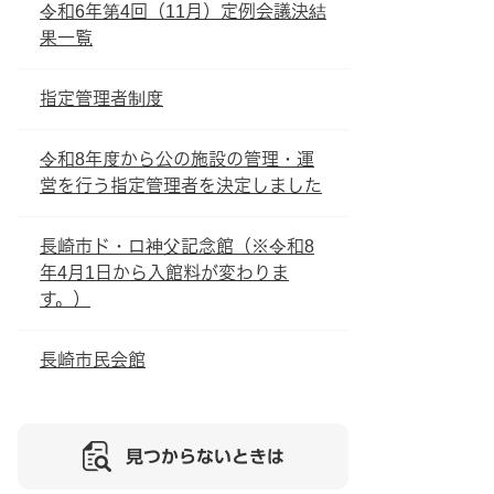
令和6年第4回（11月）定例会議決結
果一覧
指定管理者制度
令和8年度から公の施設の管理・運
営を行う指定管理者を決定しました
長崎市ド・ロ神父記念館（※令和8
年4月1日から入館料が変わりま
す。）
長崎市民会館
見つからないときは