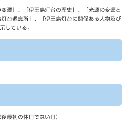
の変遷」、「伊王島灯台の歴史」、「光源の変遷と
島灯台退息所」、「伊王島灯台に関係ある人物及び
展示している。
以後最初の休日でない日）