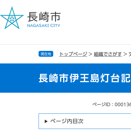
ペ
メ
ー
ニ
ジ
ュ
の
ー
先
を
頭
飛
で
ば
す
し
トップページ
>
組織でさがす
>
現在地
。
て
本
文
長崎市伊王島灯台
へ
ページID：00013
本
文
ページ内目次