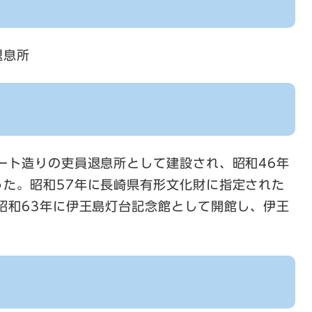
退息所
ート造りの吏員退息所として建設され、昭和46年
った。昭和57年に長崎県有形文化財に指定された
昭和63年に伊王島灯台記念館として開館し、伊王