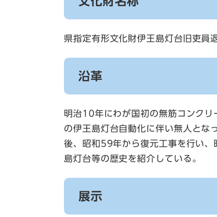
文化財名称
県指定有形文化財伊王島灯台旧吏員
沿革
明治10年にわが国初の無筋コンクリ
の伊王島灯台自動化に伴い無人とな
後、昭和59年から復元工事を行い、
島灯台等の歴史を紹介している。
展示