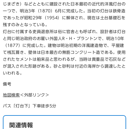
じまざき）などとともに建設された日本最初の近代的洋風灯台の
一つで、明治3年（1870）6月に完成した。当初の灯台は鉄骨造
であったが昭和29年（1954）に解体され、現在は土台基礎石を
残すのみとなっている。
灯台に付属する吏員退息所は俗に官舎とも呼ばれ、設計者は灯台
と同じ明治政府のお雇い外国人R・H・ブラントンで、明治10年
（1877）に完成した。建物は明治初期の洋風建造物で、平屋建
て桟瓦葺き、壁体は日本最古の無筋コンクリート造である。使用
されたセメントは舶来品と思われるが、当時は貴重品で石灰など
が混入された形跡がある。砂と砂利は付近の海岸から調達したと
いわれる。
備考
地図検索
＜外部リンク＞
バス「灯台下」下車徒歩5分
関連情報