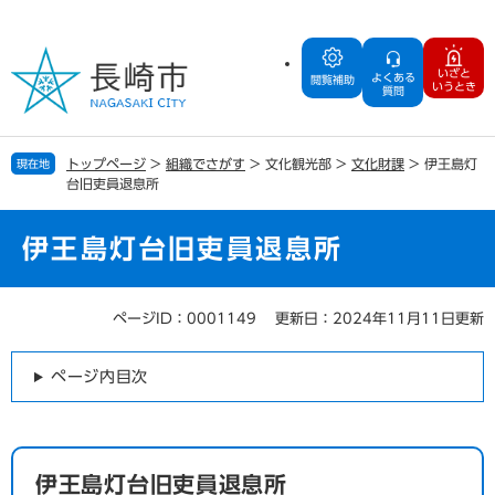
ペ
メ
ー
ニ
ジ
ュ
いざと
よくある
の
ー
閲覧補助
いうとき
質問
先
を
頭
飛
で
ば
トップページ
>
組織でさがす
>
文化観光部
>
文化財課
>
伊王島灯
現在地
す
し
台旧吏員退息所
。
て
本
文
伊王島灯台旧吏員退息所
へ
ページID：0001149
更新日：2024年11月11日更新
本
文
ページ内目次
伊王島灯台旧吏員退息所