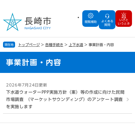
ペ
メ
ー
ニ
ジ
ュ
いざと
よくある
の
ー
閲覧補助
いうとき
質問
先
を
頭
飛
で
ば
トップページ
>
各種手続き
>
上下水道
>
事業計画・内容
現在地
す
し
。
て
本
事業計画・内容
文
へ
本
2026年7月24日更新
文
下水道ウォーターPPP実施方針（案）等の作成に向けた民間
市場調査 （マーケットサウンディング）のアンケート調査
を実施します