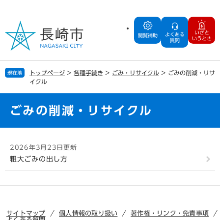
ペ
メ
ー
ニ
ジ
ュ
いざと
よくある
の
ー
閲覧補助
いうとき
質問
先
を
頭
飛
で
ば
トップページ
>
各種手続き
>
ごみ・リサイクル
>
ごみの削減・リサ
現在地
す
し
イクル
。
て
本
文
ごみの削減・リサイクル
へ
本
2026年3月23日更新
文
粗大ごみの出し方
サイトマップ
個人情報の取り扱い
著作権・リンク・免責事項
よくある質問