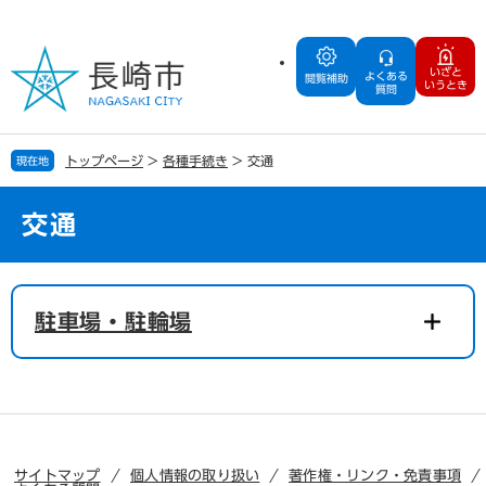
ペ
メ
ー
ニ
ジ
ュ
いざと
よくある
の
ー
閲覧補助
いうとき
質問
先
を
頭
飛
で
ば
トップページ
>
各種手続き
>
交通
現在地
す
し
。
て
本
交通
文
へ
本
文
駐車場・駐輪場
サイトマップ
個人情報の取り扱い
著作権・リンク・免責事項