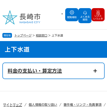
ペ
メ
ー
ニ
ジ
ュ
いざと
よくある
の
ー
閲覧補助
いうとき
質問
先
を
頭
飛
で
ば
トップページ
>
相談窓口
>
上下水道
現在地
す
し
。
て
本
上下水道
文
へ
本
文
料金の支払い・算定方法
サイトマップ
個人情報の取り扱い
著作権・リンク・免責事項