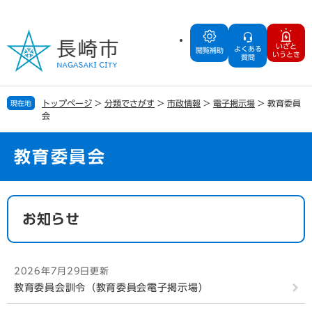
ペ
メ
ー
ニ
ジ
ュ
いざと
よくある
の
ー
閲覧補助
いうとき
質問
先
を
頭
飛
で
ば
トップページ
>
分類でさがす
>
市政情報
>
電子掲示場
>
教育委員
現在地
す
し
会
。
て
本
文
教育委員会
へ
本
文
お知らせ
2026年7月29日更新
教育委員会訓令（教育委員会電子掲示場）