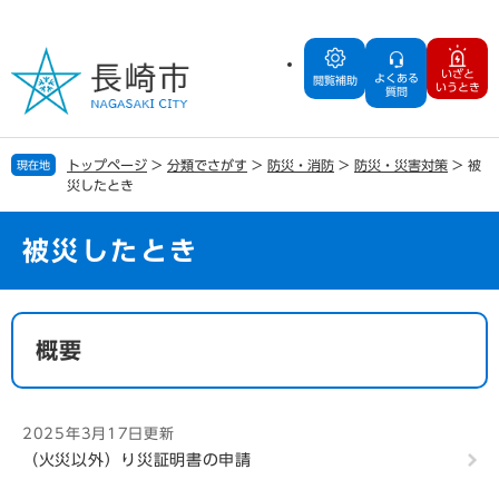
ペ
メ
ー
ニ
ジ
ュ
いざと
よくある
の
ー
閲覧補助
いうとき
質問
先
を
頭
飛
で
ば
トップページ
>
分類でさがす
>
防災・消防
>
防災・災害対策
>
被
現在地
す
し
災したとき
。
て
本
文
被災したとき
へ
本
文
概要
2025年3月17日更新
（火災以外）り災証明書の申請