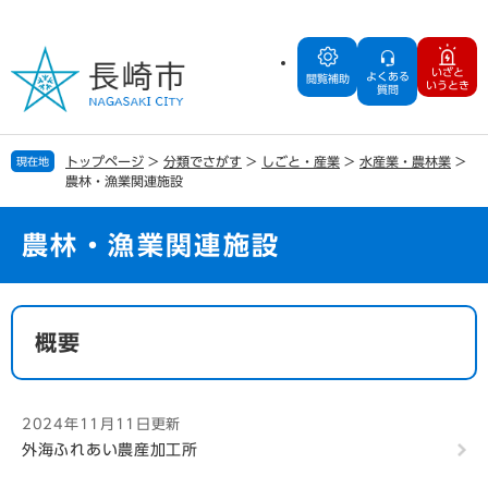
ペ
メ
ー
ニ
ジ
ュ
いざと
よくある
の
ー
閲覧補助
いうとき
質問
先
を
頭
飛
で
ば
トップページ
>
分類でさがす
>
しごと・産業
>
水産業・農林業
>
現在地
す
し
農林・漁業関連施設
。
て
本
文
農林・漁業関連施設
へ
本
文
概要
2024年11月11日更新
外海ふれあい農産加工所