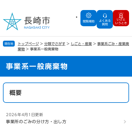
ペ
メ
ー
ニ
ジ
ュ
いざと
よくある
の
ー
閲覧補助
いうとき
質問
先
を
頭
飛
で
ば
トップページ
>
分類でさがす
>
しごと・産業
>
事業系ごみ・産業廃
現在地
す
し
棄物
>
事業系一般廃棄物
。
て
本
文
事業系一般廃棄物
へ
本
文
概要
2026年4月1日更新
事業所のごみの分け方・出し方