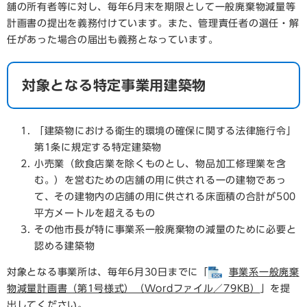
舗の所有者等に対し、毎年6月末を期限として一般廃棄物減量等
計画書の提出を義務付けています。また、管理責任者の選任・解
任があった場合の届出も義務となっています。
対象となる特定事業用建築物
「建築物における衛生的環境の確保に関する法律施行令」
第1条に規定する特定建築物
小売業（飲食店業を除くものとし、物品加工修理業を含
む。）を営むための店舗の用に供される一の建物であっ
て、その建物内の店舗の用に供される床面積の合計が500
平方メートルを超えるもの
その他市長が特に事業系一般廃棄物の減量のために必要と
認める建築物
対象となる事業所は、毎年6月30日までに「
事業系一般廃棄
物減量計画書（第1号様式）（Wordファイル／79KB）
」を提
出してください。