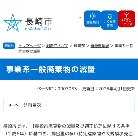
ペ
メ
ー
ニ
ジ
ュ
いざと
よくある
の
ー
閲覧補助
いうとき
質問
先
を
頭
飛
で
ば
トップページ
>
組織でさがす
>
環境部
>
資源循環課
>
事業系一般
現在地
す
し
廃棄物の減量
。
て
本
文
事業系一般廃棄物の減量
へ
ページID：0003033
更新日：2025年4月1日更新
本
文
ページ内目次
長崎市では、「長崎市廃棄物の減量及び適正処理に関する条例」
（平成6年）に基づき、排出量の多い特定建築物や大規模小売店