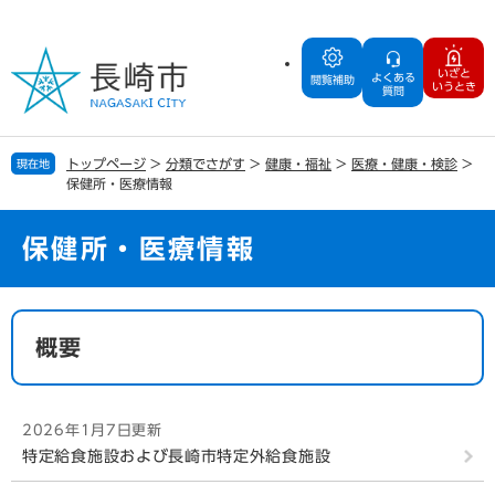
ペ
メ
ー
ニ
ジ
ュ
いざと
よくある
の
ー
閲覧補助
いうとき
質問
先
を
頭
飛
で
ば
トップページ
>
分類でさがす
>
健康・福祉
>
医療・健康・検診
>
現在地
す
し
保健所・医療情報
。
て
本
文
保健所・医療情報
へ
本
文
概要
2026年1月7日更新
特定給食施設および長崎市特定外給食施設