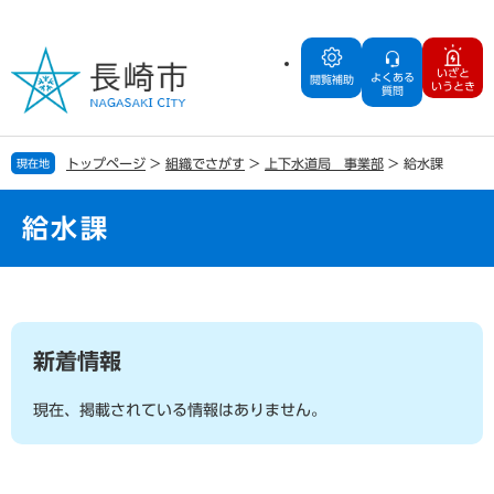
ペ
メ
ー
ニ
ジ
ュ
いざと
よくある
の
ー
閲覧補助
いうとき
質問
先
を
頭
飛
で
ば
トップページ
>
組織でさがす
>
上下水道局 事業部
>
給水課
現在地
す
し
。
て
本
給水課
文
へ
本
文
新着情報
現在、掲載されている情報はありません。