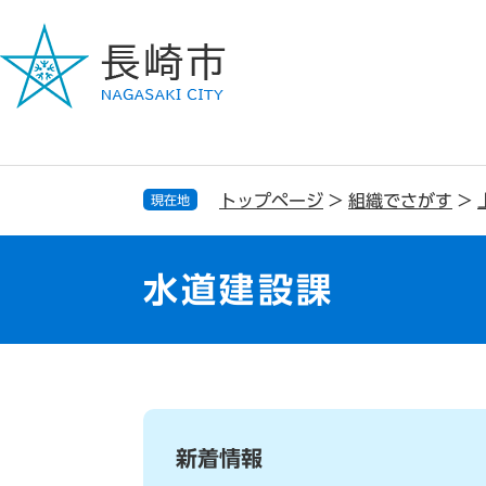
ペ
メ
ー
ニ
ジ
ュ
の
ー
先
を
頭
飛
で
ば
す
し
トップページ
>
組織でさがす
>
現在地
。
て
本
文
水道建設課
へ
本
文
新着情報