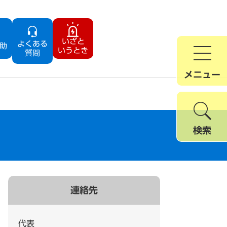
いざと
よくある
助
いうとき
質問
メニュー
検索
連絡先
代表