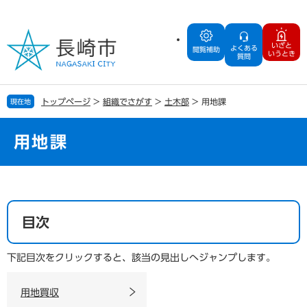
ペ
メ
ー
ニ
ジ
ュ
いざと
よくある
の
ー
閲覧補助
いうとき
質問
先
を
頭
飛
で
ば
トップページ
>
組織でさがす
>
土木部
>
用地課
現在地
す
し
。
て
本
用地課
文
へ
本
文
目次
下記目次をクリックすると、該当の見出しへジャンプします。
用地買収