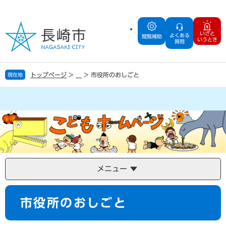
ペ
メ
ー
ニ
ジ
ュ
いざと
よくある
の
ー
閲覧補助
いうとき
質問
先
を
頭
飛
で
ば
トップページ
>
>
市役所のおしごと
現在地
す
し
。
て
本
文
へ
メニュー
本
市役所のおしごと
文