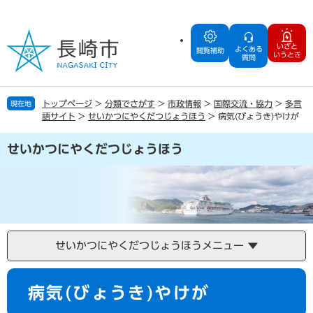
ペ
メ
ー
ニ
ジ
ュ
いざと
よくある
の
ー
閲覧補助
いうとき
質問
先
を
頭
飛
で
ば
トップページ
>
分類でさがす
>
市政情報
>
国際交流・協力
>
多言
現在地
す
し
語サイト
>
せいかつにやくだつじょうほう
>
病気(びょうき)やけが
。
て
本
せいかつにやくだつじょうほう
文
へ
せいかつにやくだつじょうほうメニュー
本
病気(びょうき)やけが
文