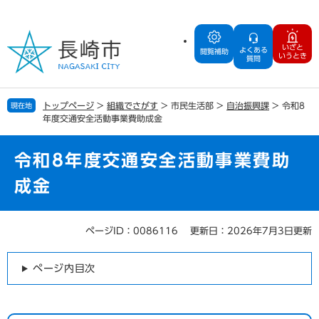
ペ
メ
ー
ニ
ジ
ュ
いざと
よくある
の
ー
閲覧補助
いうとき
質問
先
を
頭
飛
で
ば
トップページ
>
組織でさがす
>
市民生活部
>
自治振興課
>
令和8
現在地
す
し
年度交通安全活動事業費助成金
。
て
本
文
令和8年度交通安全活動事業費助
へ
成金
ページID：0086116
更新日：2026年7月3日更新
本
文
ページ内目次