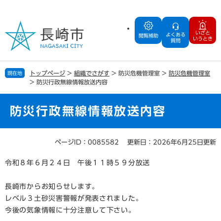
ペ
メ
ー
ニ
ジ
ュ
いざと
よくある
の
ー
閲覧補助
いうとき
質問
先
を
頭
飛
で
ば
トップページ
>
組織でさがす
>
防災危機管理室
>
防災危機管理室
現在地
す
し
>
防災行政無線情報放送内容
。
て
本
文
防災行政無線情報放送内容
へ
ページID：0085582
更新日：2026年6月25日更新
本
文
令和８年６月２４日 午後１１時５９分放送
長崎市からお知らせします。
レベル３土砂災害警報が発表されました。
今後の気象情報に十分注意して下さい。