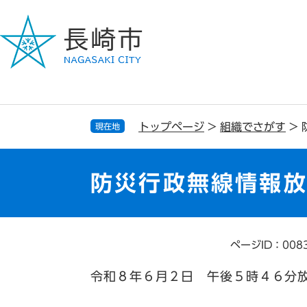
ペ
メ
ー
ニ
ジ
ュ
の
ー
先
を
頭
飛
で
ば
す
し
トップページ
>
組織でさがす
>
現在地
。
て
本
文
防災行政無線情報
へ
ページID：008
本
文
令和８年６月２日 午後５時４６分