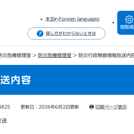
本文へ
Foreign languages
閲覧補
探し方がわからないときは
防災危機管理室
>
防災危機管理室
>
防災行政無線情報放送内
放送内容
3825
更新日：2026年6月2日更新
印刷ページ表示
放送