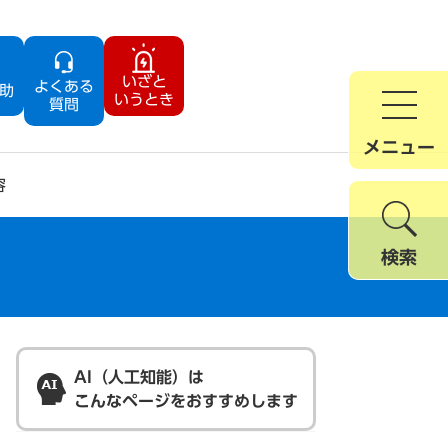
いざと
よくある
助
いうとき
質問
メニュー
容
検索
AI（人工知能）は
こんなページをおすすめします