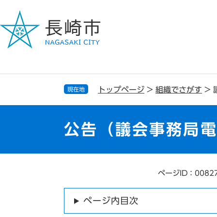
ペ
メ
ー
ニ
ジ
ュ
の
ー
先
を
頭
飛
で
ば
す
し
トップページ
>
組織でさがす
>
現在地
。
て
本
文
公告（議会事務局
へ
ページID：0082
本
文
ページ内目次