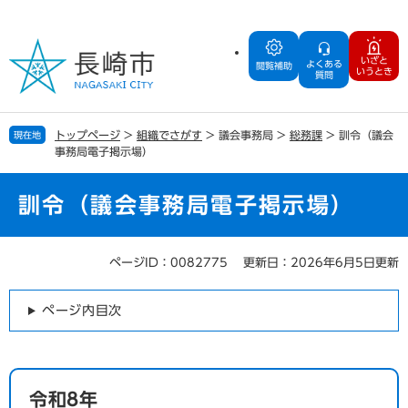
ペ
メ
ー
ニ
ジ
ュ
いざと
よくある
の
ー
閲覧補助
いうとき
質問
先
を
頭
飛
で
ば
トップページ
>
組織でさがす
>
議会事務局
>
総務課
>
訓令（議会
現在地
す
し
事務局電子掲示場）
。
て
本
文
訓令（議会事務局電子掲示場）
へ
ページID：0082775
更新日：2026年6月5日更新
本
文
ページ内目次
令和8年