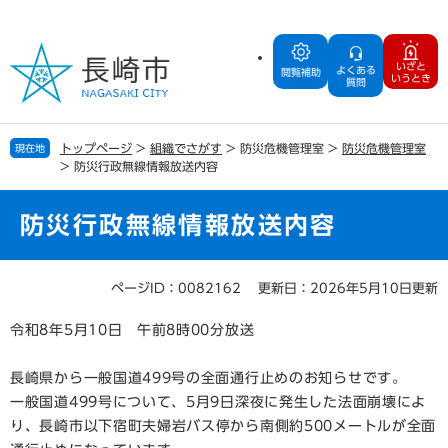
ペ
メ
ー
ニ
ジ
ュ
いざと
よくある
の
ー
閲覧補助
いうとき
質問
先
を
頭
飛
で
ば
トップページ
>
組織でさがす
>
防災危機管理室
>
防災危機管理室
現在地
す
し
>
防災行政無線情報放送内容
。
て
本
文
防災行政無線情報放送内容
へ
ページID：0082162
更新日：2026年5月10日更新
本
文
令和8年5月10日 午前8時00分放送
長崎県から一般国道499号の全面通行止めのお知らせです。
一般国道499号について、5月9日深夜に発生した法面崩壊によ
り、長崎市以下宿町夫婦岩バス停から南側約500メートルが全面