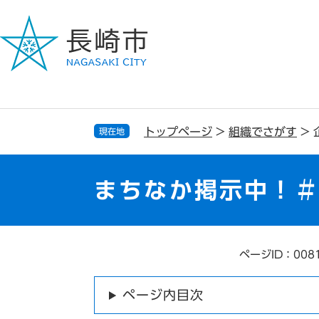
ペ
メ
ー
ニ
ジ
ュ
の
ー
先
を
頭
飛
で
ば
す
し
トップページ
>
組織でさがす
>
現在地
。
て
本
文
まちなか掲示中！
へ
ページID：008
本
文
ページ内目次