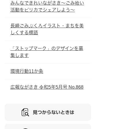
みんなできれいながさき～ごみ拾い
活動をピリカでシェアしよう～
長崎ごみぶくろイラスト・まちを美
しくする標語
「ストップマーク」のデザインを募
集します
環境行動11か条
広報ながさき 令和5年5月号 No.868
見つからないときは