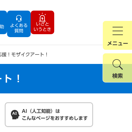
いざと
よくある
助
いうとき
質問
メニュー
応援！モザイクアート！
検索
ート！
AI（人工知能）は
こんなページをおすすめします